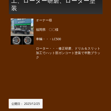
工、ローター研磨、ローター塗
装
オーナー様
福岡県 〇〇様
車輛・・・LC500
ローター・・・修正研磨、ドリル＆スリット
加工でハット部ガンコート塗装で半艶ブラッ
ク
公開日：
2025/12/25