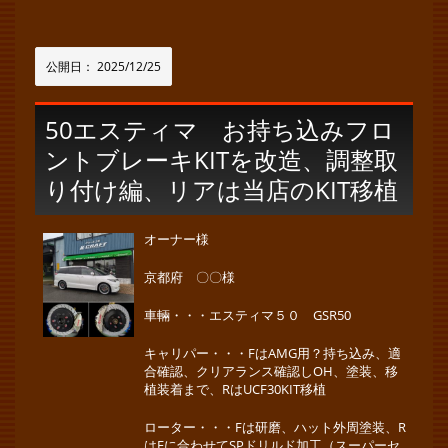
公開日：
2025/12/25
50エスティマ お持ち込みフロ
ントブレーキKITを改造、調整取
り付け編、リアは当店のKIT移植
オーナー様
京都府 〇〇様
車輛・・・エスティマ５０ GSR50
キャリパー・・・FはAMG用？持ち込み、適
合確認、クリアランス確認しOH、塗装、移
植装着まで、RはUCF30KIT移植
ローター・・・Fは研磨、ハット外周塗装、R
はFに合わせてSPドリルド加工（スーパーセ