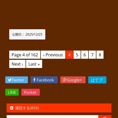
公開日：
2025/12/25
Page 4 of 162
‹ Previous
4
5
6
7
8
Next ›
Last »
Twitter
Facebook
Google+
はてブ
LINE
Pocket
購読する(RSS)