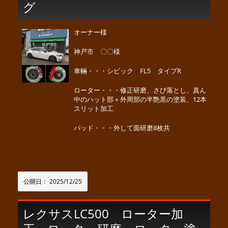
グ
オーナー様
神戸市 〇〇様
車輛・・・シビック FL5 タイプR
ローター・・・修正研磨、さび落とし、真ん
中のハット部＋外周部の半艶黒の塗装、12本
スリット加工
パッド・・・外して面研磨8枚共
公開日：
2025/12/25
レクサスLC500 ローター加