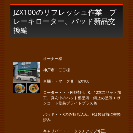
JZX100のリフレッシュ作業 ブ
レーキローター、パッド新品交
換編
オーナー様
神戸市 〇〇様
車輛・・マークⅡ JZX100
ローター・・・F移植用、R、12本スリット加
工、真ん中のハット部塗装 錆止め塗装＋ガ
ンコート塗装ブライトブラス色
パッド・・Rのみ持ち込み、Fは数日前に交換
済み
キャリパー・・・タッチアップ修正、