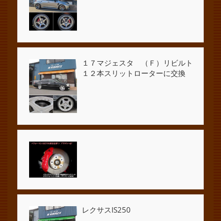
１７マジェスタ （Ｆ）リビルト
１２本スリットローターに交換
レクサスIS250