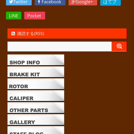
Twitter
Facebook
Google+
はてブ
LINE
Pocket
購読する(RSS)