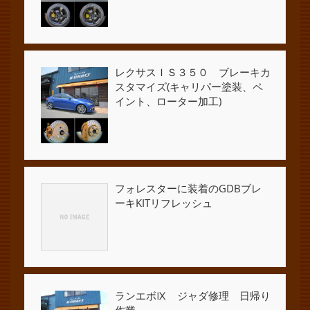
レクサスＩＳ３５０ ブレーキカ
スタマイズ(キャリパー塗装、ペ
イント、ローター加工)
フォレスターに装着のGDBブレ
ーキKITリフレッシュ
ランエボⅨ ジャダ修理 日帰り
作業