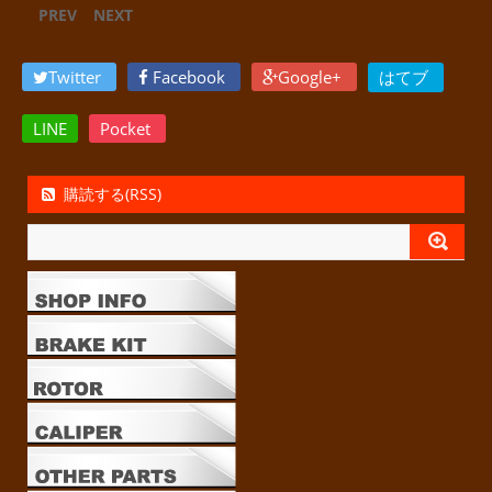
PREV
NEXT
Twitter
Facebook
Google+
はてブ
LINE
Pocket
購読する(RSS)