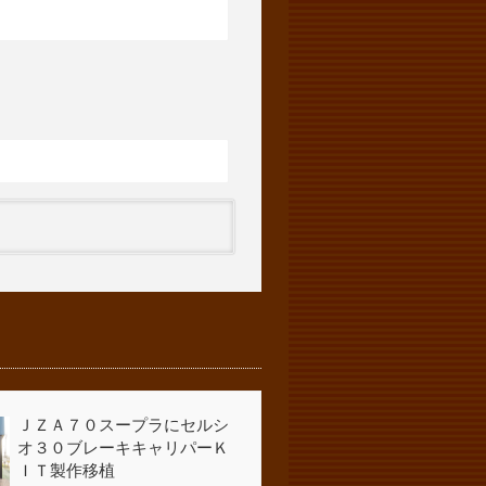
ＪＺＡ７０スープラにセルシ
オ３０ブレーキキャリパーＫ
ＩＴ製作移植