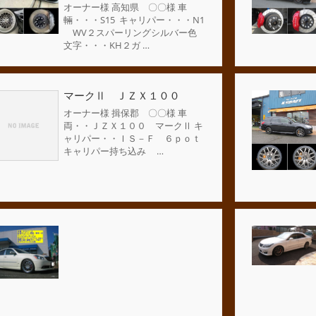
オーナー様 高知県 〇〇様 車
輛・・・S15 キャリパー・・・N1
WV２スパーリングシルバー色
文字・・・KH２ガ …
マークⅡ ＪＺＸ１００
オーナー様 揖保郡 〇〇様 車
両・・ＪＺＸ１００ マークⅡ キ
ャリパー・・ＩＳ－Ｆ ６ｐｏｔ
キャリパー持ち込み …