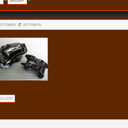
>
>
ム
GALLERY
017/06/05
2017/06/16
GALLERY