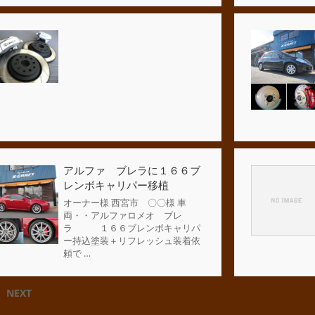
アルファ ブレラに１６６ブ
レンボキャリパー移植
オーナー様 西宮市 〇〇様 車
両・・アルファロメオ ブレ
ラ １６６ブレンボキャリパ
ー持込塗装＋リフレッシュ装着依
頼で …
NEXT