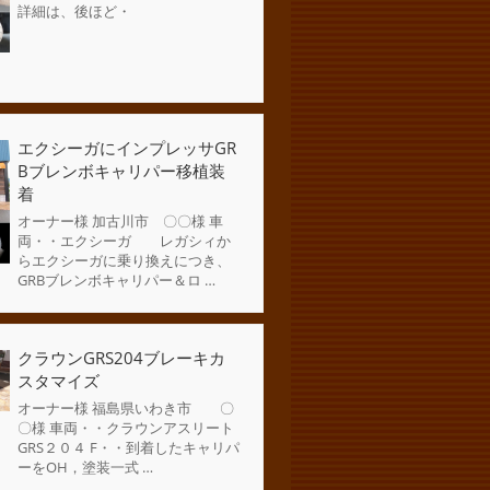
詳細は、後ほど・
エクシーガにインプレッサGR
Bブレンボキャリパー移植装
着
オーナー様 加古川市 〇〇様 車
両・・エクシーガ レガシィか
らエクシーガに乗り換えにつき、
GRBブレンボキャリパー＆ロ …
クラウンGRS204ブレーキカ
スタマイズ
オーナー様 福島県いわき市 〇
〇様 車両・・クラウンアスリート
GRS２０４ F・・到着したキャリパ
ーをOH，塗装一式 …