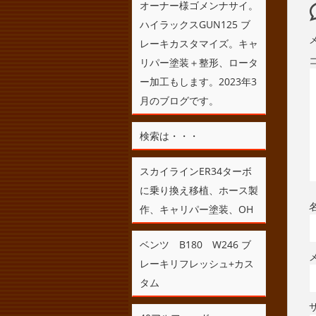
オーナー様ゴメンナサイ。
ハイラックスGUN125 ブ
レーキカスタマイズ。キャ
リパー塗装＋整形、ロータ
ー加工もします。2023年3
月のブログです。
検索は・・・
スカイラインER34ターボ
に乗り換え移植、ホース製
作、キャリパー塗装、OH
ベンツ B180 W246 ブ
レーキリフレッシュ+カス
タム