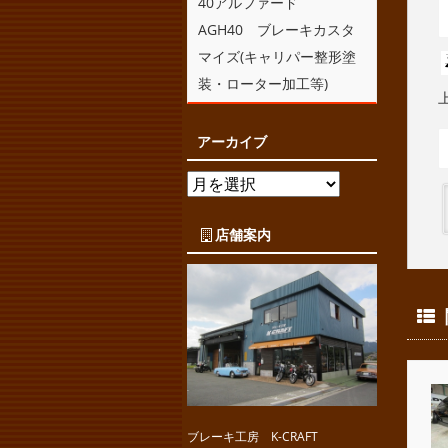
40アルファード
AGH40 ブレーキカスタ
マイズ(キャリパー整形塗
装・ローター加工等)
アーカイブ
店舗案内
ブレーキ工房 K-CRAFT