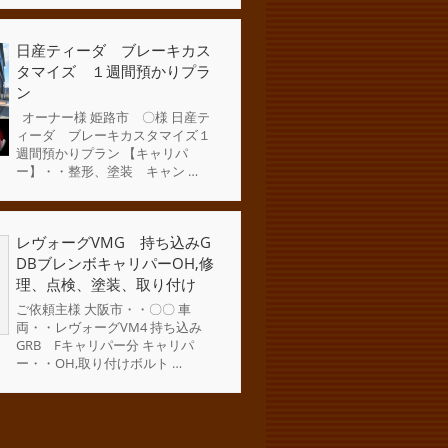
日産ティーダ ブレーキカス
タマイズ １週間預かりプラ
ン
オーナー様 姫路市 〇様 日産テ
ィーダ ブレーキカスタマイズ１
週間預かりプラン 【キャリパ
ー】・・整形、塗装 キャン …
レヴォーグVMG 持ち込みG
DBブレンボキャリパーOH,修
理、点検、塗装、取り付け
ご依頼主様 大阪市・・〇〇 車
両・・レヴォーグVM4 持ち込み
GRB Fキャリパー分 キャリパ
ー・・OH,取り付けボルト …