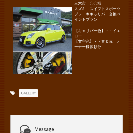
三木市 〇〇様
スズキ スイフトスポーツ
ブレーキキャリパー交換ペ
イントプラン
【キャリパー色】・・イエ
ロー
【文字色】・・青＆赤 オ
ーナー様依頼分
-
GALLERY
Message