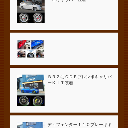
ＢＲＺにＧＤＢブレンボキャリパ
ーＫＩＴ装着
ディフェンダー１１０ブレーキキ