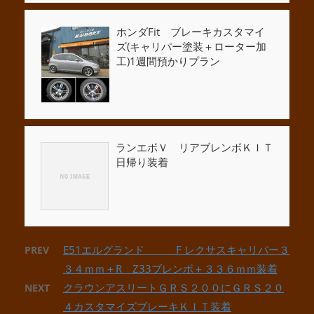
ホンダFit ブレーキカスタマイ
ズ(キャリパー塗装＋ローター加
工)1週間預かりプラン
ランエボＶ リアブレンボＫＩＴ
日帰り装着
E51エルグランド F レクサスキャリパー３
PREV
３４ｍｍ＋R Z33ブレンボ＋３３６ｍｍ装着
クラウンアスリートＧＲＳ２００にＧＲＳ２０
NEXT
４カスタマイズブレーキＫＩＴ装着