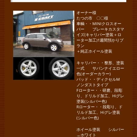
オーナー様
たつの市 〇〇様
車輌・・MINIクロスオー
バー ブレーキカスタマ
イズ(キャリパー塗装＋ロ
ーター加工)1週間預かりプ
ラン
＋純正ホイール塗装
キャリパー・・整形、塗装
一式 サバンナイエロー
色(オーダーカラー)
パッド・・ディクセルM
ノンダストタイプ
Fローター・・研磨、段彫
り、ドリルド加工、Hiグレ
塗装(シルバー色)
Rローター・・段彫り、ド
リルド加工、Hiグレ塗装
(シルバー色)
ホイール塗装 シルバー
→ホワイト