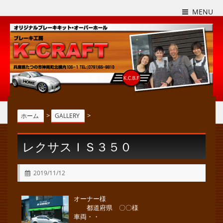
MENU
>
>
ホーム
GALLERY
レクサスＩＳ３５０
2019/11/12
オーナー様
都道府県 〇〇様
車両・・