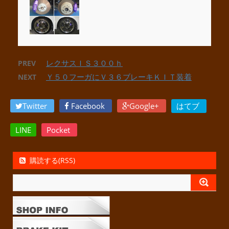
レクサスＩＳ３００ｈ
PREV
Ｙ５０フーガにＶ３６ブレーキＫＩＴ装着
NEXT
Twitter
Facebook
Google+
はてブ
LINE
Pocket
購読する(RSS)