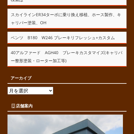
スカイラインER34ターボに乗り換え移植、ホース製作、キ
ャリパー塗装、OH
ベンツ B180 W246 ブレーキリフレッシュ+カスタム
40アルファード AGH40 ブレーキカスタマイズ(キャリパ
ー整形塗装・ローター加工等)
アーカイブ
店舗案内