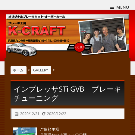
MENU
>
>
ホーム
GALLERY
インプレッサSTi GVB ブレーキ
チューニング
2020/12/21
2020/12/22
ご依頼主様
兵庫県たつの市・・〇〇様