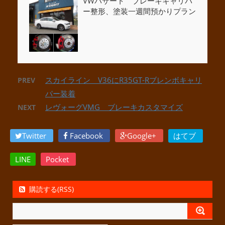
VWパサート ブレーキキャリパ
ー整形、塗装一週間預かりプラン
スカイライン V36にR35GT-Rブレンボキャリ
PREV
パー装着
レヴォーグVMG ブレーキカスタマイズ
NEXT
Twitter
Facebook
Google+
はてブ
LINE
Pocket
購読する(RSS)