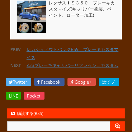
レクサスＩＳ３５０ ブレーキカ
スタマイズ(キャリパー塗装、ペ
イント、ローター加工)
レガシィアウトバックBS9 ブレーキカスタマ
PREV
イズ
Z33ブレーキキャリパーリフレッシュカスタム
NEXT
Twitter
Facebook
Google+
はてブ
LINE
Pocket
購読する(RSS)