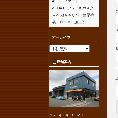
40アルファード
AGH40 ブレーキカスタ
マイズ(キャリパー整形塗
装・ローター加工等)
アーカイブ
店舗案内
ブレーキ工房 K-CRAFT