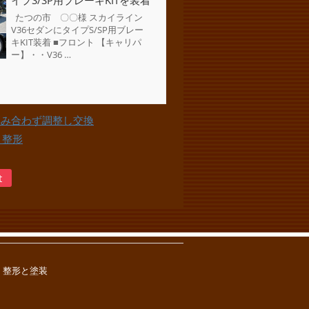
イプS/SP用ブレーキKITを装着
たつの市 〇〇様 スカイライン
V36セダンにタイプS/SP用ブレー
キKIT装着 ■フロント 【キャリパ
ー】・・V36 …
厚み合わず調整し交換
、整形
t
加工、整形と塗装