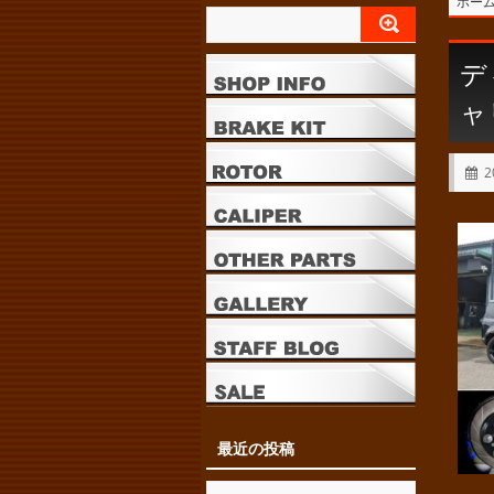
ホー
デ
ャ
2
最近の投稿