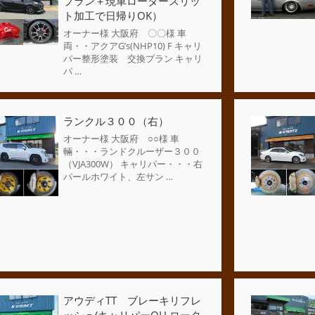
プラン＋現車ロータースリッ
ト加工で日帰りOK）
オーナー様 大阪府 〇〇様 車
両・・アクアG’s(NHP10) F キャリ
パー整形塗装 交換プラン キャリ
パ …
ランクル３００（右）
オーナー様 大阪府 ○○様 車
輛・・・ランドクルーザー３００
（VJA300W） キャリパー・・・右
パールホワイト、左サン …
アウディTT ブレーキリフレ