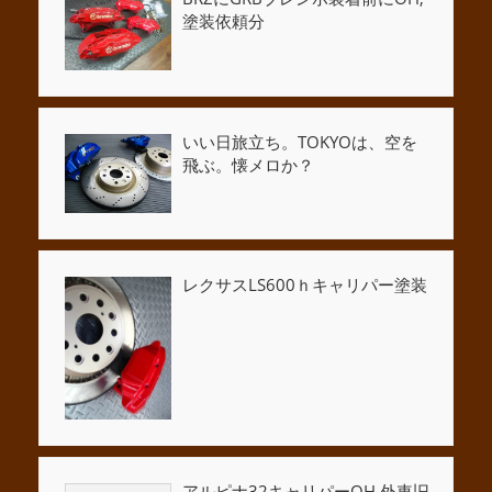
塗装依頼分
いい日旅立ち。TOKYOは、空を
飛ぶ。懐メロか？
レクサスLS600ｈキャリパー塗装
アルピナ32キャリパーOH,外車旧