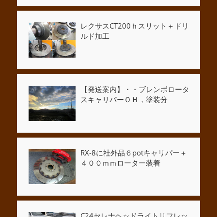
レクサスCT200ｈスリット＋ドリ
ルド加工
【発送案内】・・ブレンボロータ
スキャリパーＯＨ，塗装分
RX-8に社外品６potキャリパー＋
４００ｍｍローター装着
C24セレナヘッドライトリフレッ