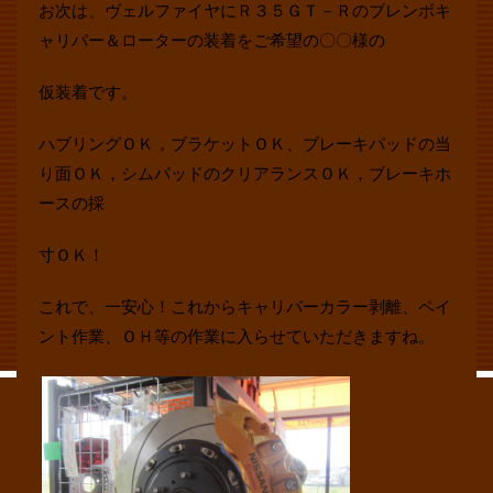
お次は、ヴェルファイヤにＲ３５ＧＴ－Ｒのブレンボキ
ャリパー＆ローターの装着をご希望の〇〇様の
仮装着です。
ハブリングＯＫ，ブラケットＯＫ、ブレーキパッドの当
り面ＯＫ，シムパッドのクリアランスＯＫ，ブレーキホ
ースの採
寸ＯＫ！
これで、一安心！これからキャリパーカラー剥離、ペイ
ント作業、ＯＨ等の作業に入らせていただきますね。