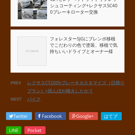
シュコーティング+レクサスSC40
0ブレーキローター交換
フォレスターSJGにブレンボ移植
でこだわりの色で塗装、移植で気
持ちいいドライブとオーナー様
レクサスCT200hブレーキカスタマイズ（日帰り
PREV
プラン）+田んぼが噴火したか？
バイク
NEXT
Twitter
Facebook
Google+
はてブ
LINE
Pocket