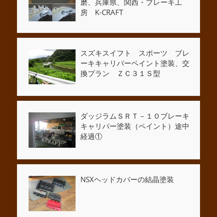
磨、兵庫県、関西・ブレーキ工
房 K-CRAFT
スズキスイフト スポーツ ブレ
ーキキャリパーペイント塗装、交
換プラン ＺＣ３１Ｓ型
ダッジラムＳＲＴ－１０ブレーキ
キャリパー塗装（ペイント）途中
経過①
NSXヘッドカバーの結晶塗装