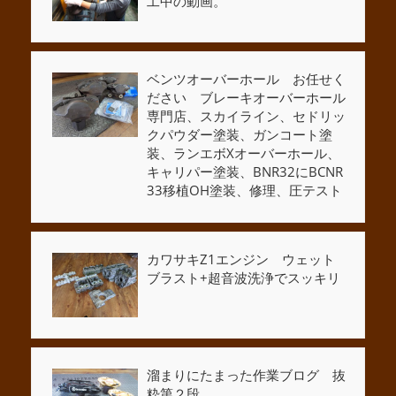
工中の動画。
ベンツオーバーホール お任せく
ださい ブレーキオーバーホール
専門店、スカイライン、セドリッ
クパウダー塗装、ガンコート塗
装、ランエボXオーバーホール、
キャリパー塗装、BNR32にBCNR
33移植OH塗装、修理、圧テスト
カワサキZ1エンジン ウェット
ブラスト+超音波洗浄でスッキリ
溜まりにたまった作業ブログ 抜
粋第２段