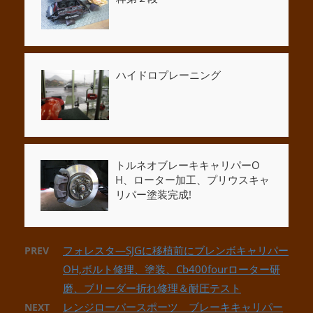
ハイドロプレーニング
トルネオブレーキキャリパーO
H、ローター加工、プリウスキャ
リパー塗装完成!
フォレスタ―SJGに移植前にブレンボキャリパー
PREV
OH,ボルト修理、塗装、Cb400fourローター研
磨、ブリーダー折れ修理＆耐圧テスト
レンジローバースポーツ ブレーキキャリパー
NEXT